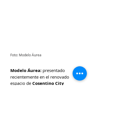
Foto: Modelo Áurea
Modelo Áurea:
 presentado 
recientemente en el renovado 
espacio de 
Cosentino City 
Madrid
, Áurea representa la 
sofisticación técnica y estética en 
su máxima expresión.
Cada una de estas novedades nace 